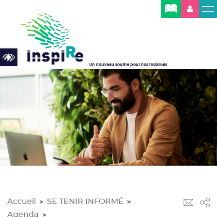
Cookies management panel
Open toolbar
Un nouveau souffle pour nos mobilités
Accueil
SE TENIR INFORMÉ
>
>
Agenda
>