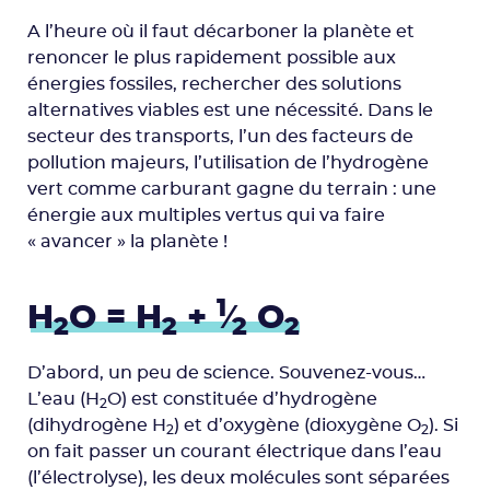
A l’heure où il faut décarboner la planète et
renoncer le plus rapidement possible aux
énergies fossiles, rechercher des solutions
alternatives viables est une nécessité. Dans le
secteur des transports, l’un des facteurs de
pollution majeurs, l’utilisation de l’hydrogène
vert comme carburant gagne du terrain : une
énergie aux multiples vertus qui va faire
« avancer » la planète !
1
H
O = H
+
⁄
O
2
2
2
2
D’abord, un peu de science. Souvenez-vous…
L’eau (H
O) est constituée d’hydrogène
2
(dihydrogène H
) et d’oxygène (dioxygène O
). Si
2
2
on fait passer un courant électrique dans l’eau
(l’électrolyse), les deux molécules sont séparées