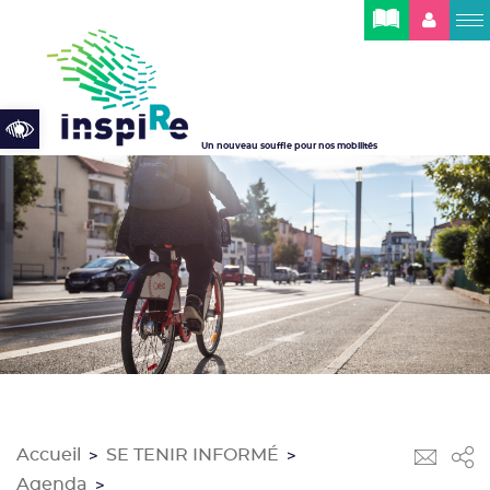
Cookies management panel
Open toolbar
Un nouveau souffle pour nos mobilités
Accueil
SE TENIR INFORMÉ
>
>
Agenda
>