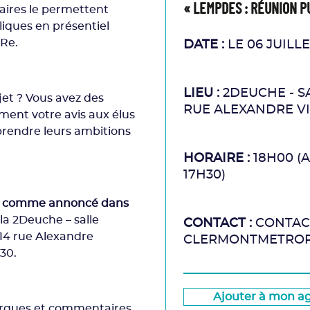
« LEMPDES : RÉUNION P
taires le permettent
liques en présentiel
iRe.
DATE :
LE 06 JUILLE
LIEU :
2DEUCHE - S
et ? Vous avez des
RUE ALEXANDRE VI
ment votre avis aux élus
prendre leurs ambitions
HORAIRE :
18H00 (
17H30)
illet comme annoncé dans
la 2Deuche – salle
CONTACT :
CONTAC
 14 rue Alexandre
CLERMONTMETROP
h30.
Ajouter à mon a
marques et commentaires