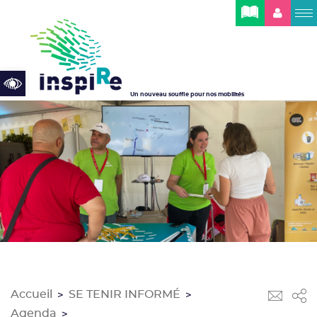
Cookies management panel
Open toolbar
Un nouveau souffle pour nos mobilités
Accueil
SE TENIR INFORMÉ
>
>
Agenda
>