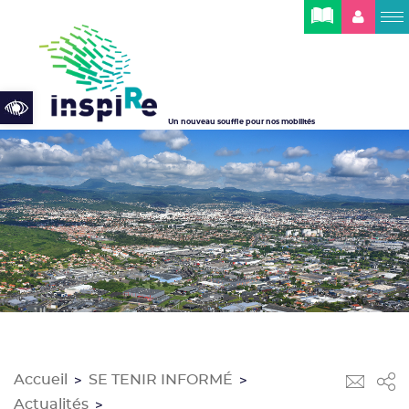
Cookies management panel
Open toolbar
Un nouveau souffle pour nos mobilités
Accueil
SE TENIR INFORMÉ
>
>
Actualités
>