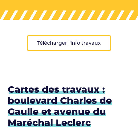
Télécharger l'info travaux
Cartes des travaux :
boulevard Charles de
Gaulle et avenue du
Maréchal Leclerc