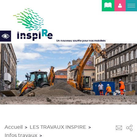
Cookies management panel
Open toolbar
Un nouveau souffle pour nos mobilités
Accueil
LES TRAVAUX INSPIRE
>
>
Infos travaux
>