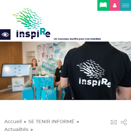
Cookies management panel
Open toolbar
Un nouveau souffle pour nos mobilités
Accueil
SE TENIR INFORMÉ
>
>
Actualités
>